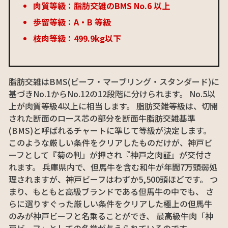
肉質等級：脂肪交雑のBMS No.6 以上
歩留等級：A・B 等級
枝肉等級：499.9kg以下
脂肪交雑はBMS(ビーフ・マーブリング・スタンダード)に
基づきNo.1からNo.12の12段階に分けられます。 No.5以
上が肉質等級4以上に相当します。 脂肪交雑等級は、切開
された断面のロース芯の部分を断面牛脂肪交雑基準
(BMS)と呼ばれるチャートに準じて等級が決定します。
このような厳しい条件をクリアしたものだけが、神戸ビ
ーフとして『菊の判』が押され『神戸之肉証』が交付さ
れます。 兵庫県内で、但馬牛を含む和牛が年間7万頭弱処
理されますが、神戸ビーフはわずか5,500頭ほどです。 つ
まり、もともと高級ブランドである但馬牛の中でも、 さ
らに選りすぐった厳しい条件をクリアした極上の但馬牛
のみが神戸ビーフと名乗ることができ、 最高級牛肉「神
戸ビーフ」としての名誉が与えられているのです。