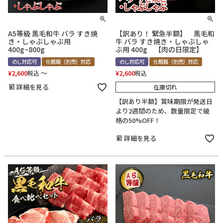
A5等級 黒毛和牛 バラ すき焼
【訳あり！ 緊急半額】 黒毛和
き・しゃぶしゃぶ用
牛 バラ すき焼き・しゃぶしゃ
400g~800g
ぶ用 400g 【肉の日限定】
のし対応可
化粧箱（別売）対応
のし対応可
化粧箱（別売）対応
¥
2,600
〜
¥
2,600
税込
税込
詳細を見る
在庫切れ
【訳あり半額】賞味期限が発送日
より2週間のため、数量限定で破
格の50%OFF！
詳細を見る