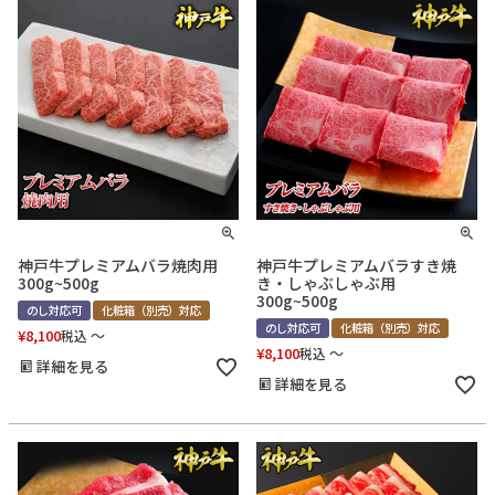
神戸牛プレミアムバラ焼肉用
神戸牛プレミアムバラすき焼
300g~500g
き・しゃぶしゃぶ用
300g~500g
のし対応可
化粧箱（別売）対応
のし対応可
化粧箱（別売）対応
¥
8,100
〜
税込
¥
8,100
〜
税込
詳細を見る
詳細を見る