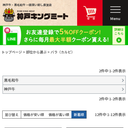
神戸牛・黒毛和牛 一頭買い卸し直営店
Menu
トップページ
部位から選ぶ
バラ（カルビ）
2
件中
1
-
2
件表示
黒毛和牛
神戸牛
2
件中
1
-
2
件表示
12
件中
1
-
12
件表示
並び替え
価格が安い順
価格が高い順
新着順