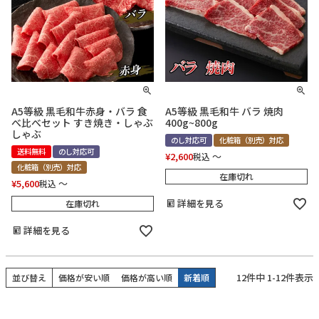
A5等級 黒毛和牛赤身・バラ 食
A5等級 黒毛和牛 バラ 焼肉
べ比べセット すき焼き・しゃぶ
400g~800g
しゃぶ
のし対応可
化粧箱（別売）対応
送料無料
のし対応可
¥
2,600
〜
税込
化粧箱（別売）対応
在庫切れ
¥
5,600
〜
税込
詳細を見る
在庫切れ
詳細を見る
12
件中
1
-
12
件表示
並び替え
価格が安い順
価格が高い順
新着順