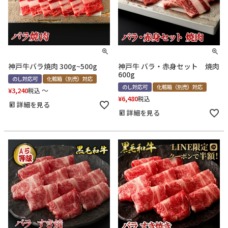
神戸牛バラ焼肉 300g~500g
神戸牛 バラ・赤身セット 焼肉
600g
のし対応可
化粧箱（別売）対応
のし対応可
化粧箱（別売）対応
¥
3,240
〜
税込
¥
6,480
税込
詳細を見る
詳細を見る