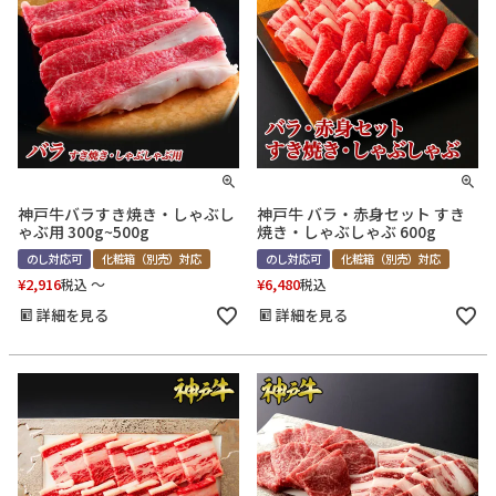
神戸牛バラすき焼き・しゃぶし
神戸牛 バラ・赤身セット すき
ゃぶ用 300g~500g
焼き・しゃぶしゃぶ 600g
のし対応可
化粧箱（別売）対応
のし対応可
化粧箱（別売）対応
¥
2,916
〜
¥
6,480
税込
税込
詳細を見る
詳細を見る