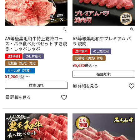
A5等級黒毛和牛特上霜降ロー
A5等級黒毛和牛プレミアム バ
ス・バラ食べ比べセット すき焼
ラ 焼肉
き・しゃぶしゃぶ
送料無料
のし対応可
送料無料
のし対応可
化粧箱（別売）対応
化粧箱（別売）対応
¥
5,680
〜
税込
クール便（冷凍）
在庫切れ
¥
7,200
〜
税込
在庫切れ
詳細を見る
詳細を見る