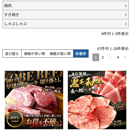
焼肉
すき焼き
しゃぶしゃぶ
9
件中
1
-
9
件表示
67
件中
1
-
20
件表示
並び替え
価格が安い順
価格が高い順
新着順
1
2
…
4