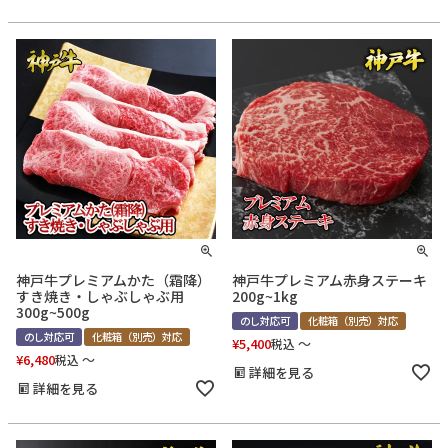
神戸牛プレミアムかた（霜降）
神戸牛プレミアム赤身ステーキ
すき焼き・しゃぶしゃぶ用
200g~1kg
300g~500g
のし対応可
化粧箱（別売）対応
のし対応可
化粧箱（別売）対応
¥
5,400
〜
税込
¥
6,480
〜
税込
詳細を見る
詳細を見る