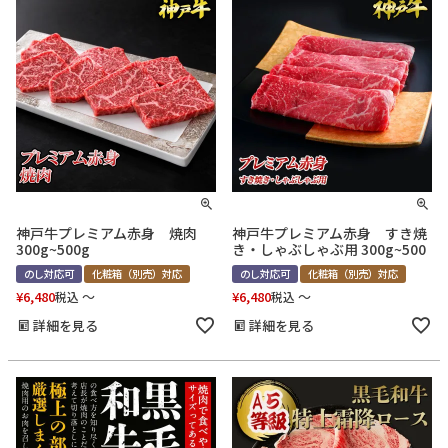
神戸牛プレミアム赤身 焼肉
神戸牛プレミアム赤身 すき焼
300g~500g
き・しゃぶしゃぶ用 300g~500
のし対応可
化粧箱（別売）対応
のし対応可
化粧箱（別売）対応
¥
6,480
〜
¥
6,480
〜
税込
税込
詳細を見る
詳細を見る