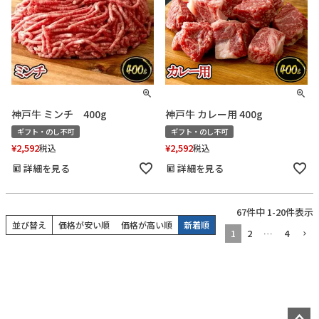
神戸牛 ミンチ 400g
神戸牛 カレー用 400g
ギフト・のし不可
ギフト・のし不可
¥
2,592
¥
2,592
税込
税込
詳細を見る
詳細を見る
67
件中
1
-
20
件表示
並び替え
価格が安い順
価格が高い順
新着順
1
2
…
4