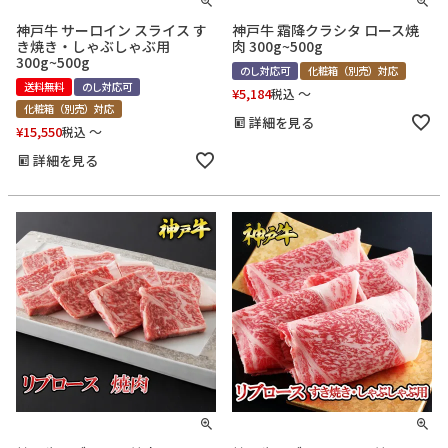
神戸牛 サーロイン スライス す
神戸牛 霜降クラシタ ロース焼
き焼き・しゃぶしゃぶ用
肉 300g~500g
300g~500g
のし対応可
化粧箱（別売）対応
送料無料
のし対応可
¥
5,184
〜
税込
化粧箱（別売）対応
詳細を見る
¥
15,550
〜
税込
詳細を見る