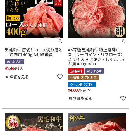
黒毛和牛 厚切りロース切り落と
A5等級 黒毛和牛 特上霜降ロー
し 焼肉用 400g A4,A5等級
ス（サーロイン・リブロース）
スライス すき焼き・しゃぶしゃ
のし対応可
ぶ用 400g~800
¥
3,600
税込
送料無料
のし対応可
詳細を見る
化粧箱（別売）対応
クール便（冷凍）
¥
4,600
〜
税込
詳細を見る