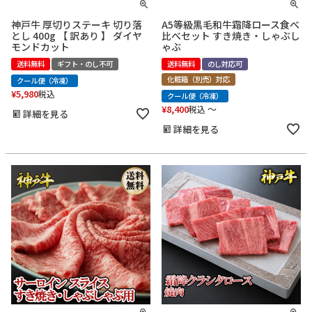
神戸牛 厚切りステーキ 切り落
A5等級黒毛和牛霜降ロース食べ
とし 400g 【 訳あり 】 ダイヤ
比べセット すき焼き・しゃぶし
モンドカット
ゃぶ
送料無料
ギフト・のし不可
送料無料
のし対応可
化粧箱（別売）対応
クール便（冷凍）
¥
5,980
税込
クール便（冷凍）
¥
8,400
〜
税込
詳細を見る
詳細を見る