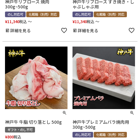
神戸牛リブロース 焼肉
神戸牛リブロース すき焼き・し
300g~500g
ゃぶしゃぶ用
のし対応可
化粧箱（別売）対応
のし対応可
化粧箱（別売）対応
¥
11,340
〜
¥
11,340
〜
税込
税込
詳細を見る
詳細を見る
神戸牛 牛脂 切り落とし 500g
神戸牛プレミアムバラ焼肉用
300g~500g
ギフト・のし不可
のし対応可
化粧箱（別売）対応
¥
800
税込