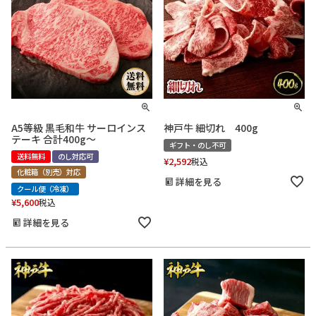
A5等級 黒毛和牛 サーロインス
神戸牛 細切れ 400g
テーキ 合計400g～
ギフト・のし不可
送料無料
のし対応可
¥
2,592
税込
化粧箱（別売）対応
詳細を見る
クール便（冷凍）
¥
5,600
税込
詳細を見る