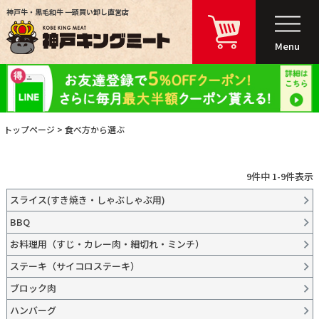
神戸牛・黒毛和牛 一頭買い卸し直営店
Menu
トップページ
食べ方から選ぶ
9
件中
1
-
9
件表示
スライス(すき焼き・しゃぶしゃぶ用)
BBQ
お料理用（すじ・カレー肉・細切れ・ミンチ）
ステーキ（サイコロステーキ）
ブロック肉
ハンバーグ