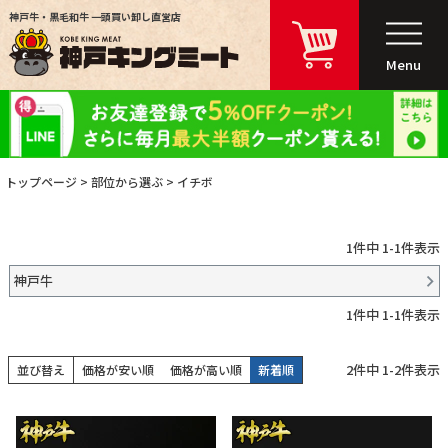
神戸牛・黒毛和牛 一頭買い卸し直営店
Menu
トップページ
部位から選ぶ
イチボ
1
件中
1
-
1
件表示
神戸牛
1
件中
1
-
1
件表示
2
件中
1
-
2
件表示
並び替え
価格が安い順
価格が高い順
新着順