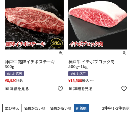
神戸牛 霜降イチボステーキ
神戸牛 イチボブロック肉
300g
500g~1kg
のし対応可
のし対応可
¥
8,980
¥
13,500
〜
税込
税込
詳細を見る
詳細を見る
2
件中
1
-
2
件表示
並び替え
価格が安い順
価格が高い順
新着順