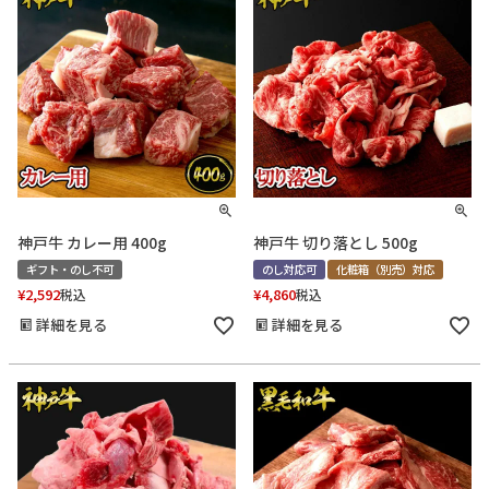
神戸牛 カレー用 400g
神戸牛 切り落とし 500g
ギフト・のし不可
のし対応可
化粧箱（別売）対応
¥
2,592
¥
4,860
税込
税込
詳細を見る
詳細を見る