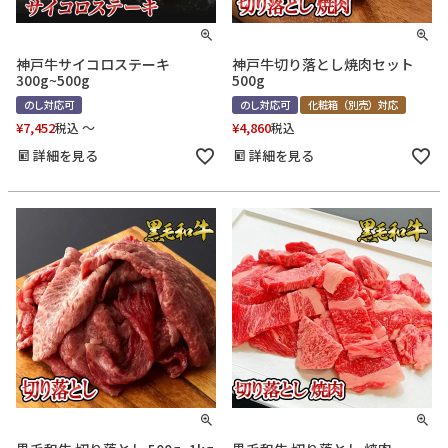
神戸牛サイコロステーキ
神戸牛切り落とし焼肉セット
300g~500g
500g
のし対応可
のし対応可
化粧箱（別売）対応
¥
7,452
〜
¥
4,860
税込
税込
詳細を見る
詳細を見る