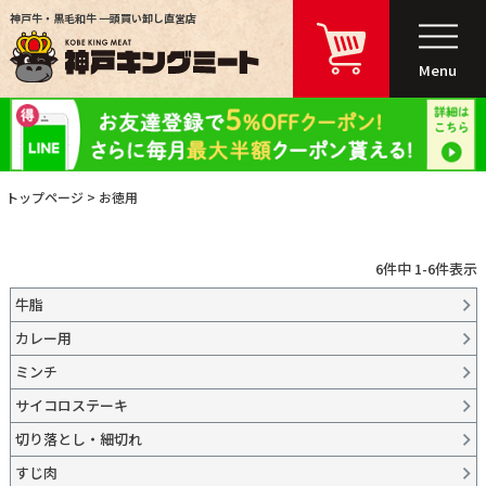
神戸牛・黒毛和牛 一頭買い卸し直営店
Menu
トップページ
お徳用
6
件中
1
-
6
件表示
牛脂
カレー用
ミンチ
サイコロステーキ
切り落とし・細切れ
すじ肉