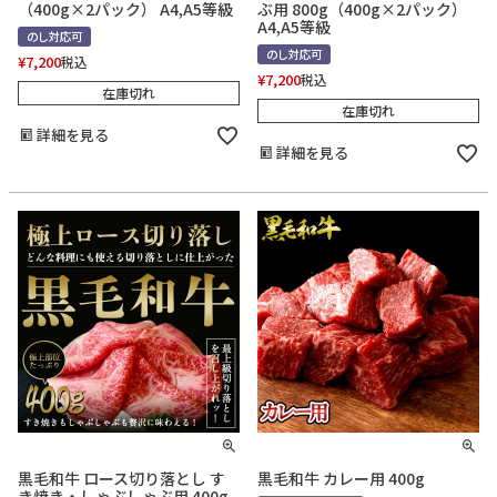
（400g×2パック） A4,A5等級
ぶ用 800g（400g×2パック）
A4,A5等級
のし対応可
のし対応可
¥
7,200
税込
¥
7,200
税込
在庫切れ
在庫切れ
詳細を見る
詳細を見る
黒毛和牛 ロース切り落とし す
黒毛和牛 カレー用 400g
き焼き・しゃぶしゃぶ用 400g