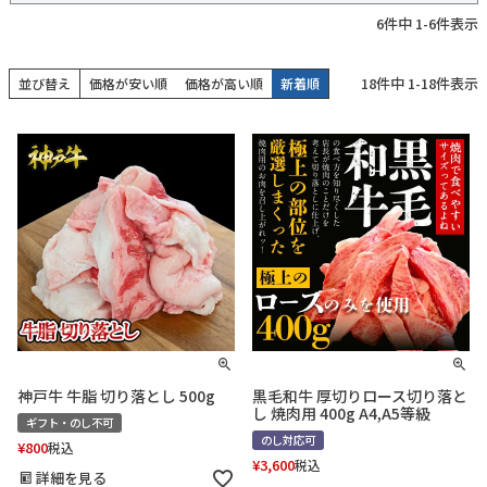
6
件中
1
-
6
件表示
18
件中
1
-
18
件表示
並び替え
価格が安い順
価格が高い順
新着順
神戸牛 牛脂 切り落とし 500g
黒毛和牛 厚切りロース切り落と
し 焼肉用 400g A4,A5等級
ギフト・のし不可
のし対応可
¥
800
税込
¥
3,600
税込
詳細を見る