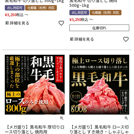
黒毛和牛 切り落とし 500g~1kg
黒毛和牛 切り落とし 焼肉
500g~1kg
のし対応可
化粧箱（別売）対応
のし対応可
化粧箱（別売）対応
¥
3,250
〜
税込
¥
3,250
〜
税込
詳細を見る
在庫切れ
詳細を見る
【メガ盛り】黒毛和牛 厚切りロ
【メガ盛り】黒毛和牛 ロース切
ース切り落とし 焼肉用
り落とし すき焼き・しゃぶしゃ