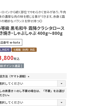
ーロインから続く部位でやわらかく甘みがあり、牛肉
来の濃厚な肉の味を感じる事ができます。赤身と霜
りの絶妙なバランスを併せ持つ◎
5等級 黒毛和牛 霜降クラシタロース
き焼き・しゃぶしゃぶ 400g～800g
商品番号
w-kata
し対応可
化粧箱（別売）対応
3,800
税込
38
ポイント進呈 ]
送方法（ヤマト運輸）
(
必
須
しの表書き※のし不要の場合は、「不要」をお選び
)
ださい
(
必