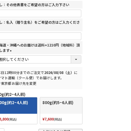
須
し：その他表書をご希望の方はご入力下さい
)
し：名入（贈り主名）をご希望の方はご入力くださ
海道・沖縄へのお届けは送料+1210円（地域料）頂
します
(
必
須
本日
12時00分
までのご注文で
2026/08/08（土）
に
)
ヤマト運輸（クール便）
でお届けします。
東京都
お届け先を変更
0g(約2~4人前)
00g(約2~4人前)
800g(約5~6人前)
3,800
¥
7,600
税込
税込