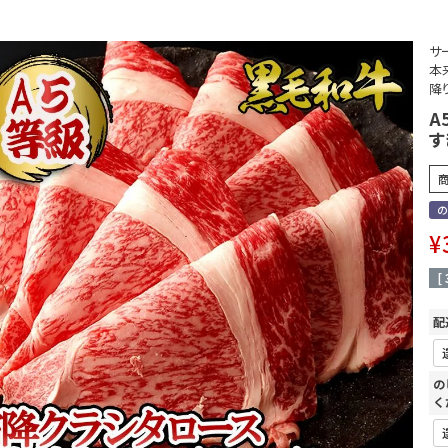
サ
本
降
A
す
の
¥
[
配
の
く