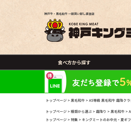
神戸牛・黒毛和牛 一頭買い卸し直営店
食べ方から探す
トップページ
黒毛和牛
A5等級 黒毛和牛 霜降クラ
トップページ
種類から選ぶ
霜降り
黒毛和牛
トップページ
特集
キングミートのお中元・夏ギフ