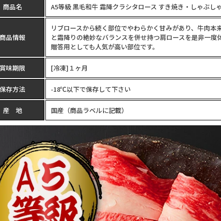
商品名
A5等級 黒毛和牛 霜降クラシタロース すき焼き・しゃぶし
リブロースから続く部位でやわらかく甘みがあり、牛肉本
商品情報
と霜降りの絶妙なバランスを併せ持つ肩ロースを是非一度体
贈答用としても人気が高い部位です。
賞味期限
[冷凍]１ヶ月
保存方法
-18℃以下で保存して下さい
産 地
国産（商品ラベルに記載）