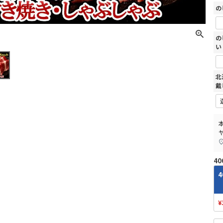
の
の
い
北
戴
40
4
¥