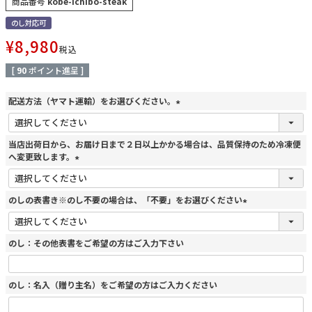
商品番号
kobe-ichibo-steak
のし対応可
¥
8,980
税込
[
90
ポイント進呈 ]
配送方法（ヤマト運輸）をお選びください。
(
必
須
当店出荷日から、お届け日まで２日以上かかる場合は、品質保持のため冷凍便
)
へ変更致します。
(
必
須
のしの表書き※のし不要の場合は、「不要」をお選びください
)
(
必
須
のし：その他表書をご希望の方はご入力下さい
)
のし：名入（贈り主名）をご希望の方はご入力ください