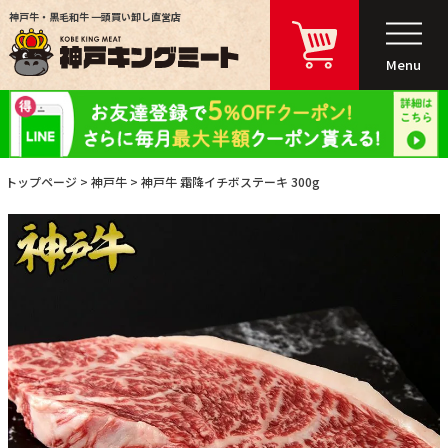
神戸牛・黒毛和牛 一頭買い卸し直営店
Menu
トップページ
神戸牛
神戸牛 霜降イチボステーキ 300g