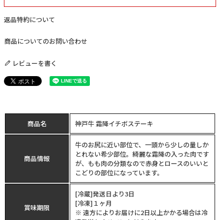
返品特約について
商品についてのお問い合わせ
レビューを書く
商品名
神戸牛 霜降イチボステーキ
牛のお尻に近い部位で、一頭から少しの量しか
とれない希少部位。綺麗な霜降の入った肉です
商品情報
が、もも肉の分類なので赤身とロースのいいと
こどりの部位になっています。
[冷蔵]発送日より3日
[冷凍]１ヶ月
賞味期限
※ 遠方によりお届けに2日以上かかる場合は冷