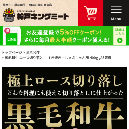
神戸牛・黒毛和牛 一頭買い卸し直営店
Menu
トップページ
黒毛和牛
黒毛和牛 ロース切り落とし すき焼き・しゃぶしゃぶ用 400g ,A5等級