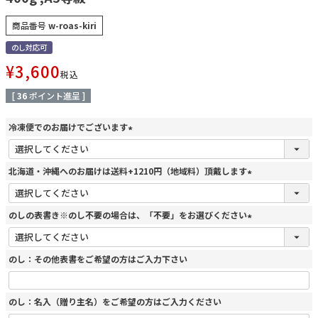
商品番号
w-roas-kiri
のし対応可
¥
3,600
税込
[
36
ポイント進呈 ]
冷凍便でのお届けでございます
(
必
須
北海道・沖縄へのお届けは送料+1210円（地域料）頂戴します
)
(
必
須
のしの表書き※のし不要の場合は、「不要」をお選びください
)
(
必
須
のし：その他表書をご希望の方はご入力下さい
)
のし：名入（贈り主名）をご希望の方はご入力ください