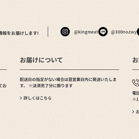
@kingmeat
@300nozwy
情報をお届けします!
お届けについて
お
配送日の指定がない場合は翌営業日内に発送いたしま
てお
す。 ※決済完了分に限ります
電話
詳しくはこちら
※1